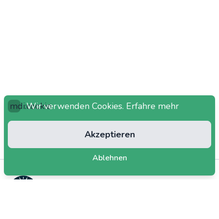
mdi:cookie
Wir verwenden Cookies.
Erfahre mehr
Akzeptieren
Ablehnen
dars.at