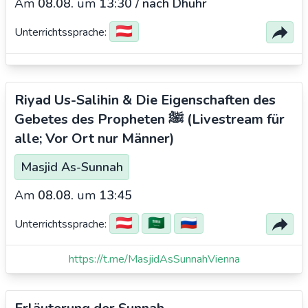
Am
08.08.
um
13:30 / nach Dhuhr
🇦🇹
Unterrichtssprache:
Riyad Us-Salihin & Die Eigenschaften des
Gebetes des Propheten ﷺ (Livestream für
alle; Vor Ort nur Männer)
Masjid As-Sunnah
Am
08.08.
um
13:45
🇦🇹
🇸🇦
🇷🇺
Unterrichtssprache:
https://t.me/MasjidAsSunnahVienna