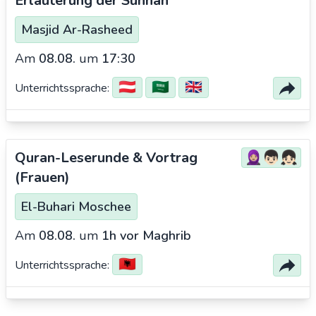
Erläuterung der Sunnah
Masjid Ar-Rasheed
Am
08.08.
um
17:30
🇦🇹
🇸🇦
🇬🇧
Unterrichtssprache:
Quran-Leserunde & Vortrag
🧕🏼👦🏻👧🏻
(Frauen)
El-Buhari Moschee
Am
08.08.
um
1h vor Maghrib
🇦🇱
Unterrichtssprache: