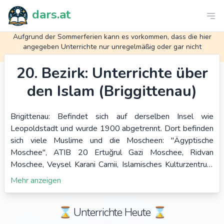
dars.at
Aufgrund der Sommerferien kann es vorkommen, dass die hier
angegeben Unterrichte nur unregelmäßig oder gar nicht
stattfinden. Möge Allah euch segnen.
20. Bezirk: Unterrichte über
den Islam (Briggittenau)
Brigittenau: Befindet sich auf derselben Insel wie
Leopoldstadt und wurde 1900 abgetrennt. Dort befinden
sich viele Muslime und die Moscheen: "Ägyptische
Moschee", ATIB 20 Ertuğrul Gazi Moschee, Ridvan
Moschee, Veysel Karani Camii, Islamisches Kulturzentrum
Brigittanau, Vuslat Verein, Masjid Ansar | مسجد الأنصار ,
Mehr anzeigen
Islamische Liga der Kultur, Masjid As-Salam (WAPENA).
Für Islam Unterrichte ist die Masjid Ar-Rasheed
⌛️ Unterrichte Heute ⌛️
Zugänglich für alle Muslime in Wien.