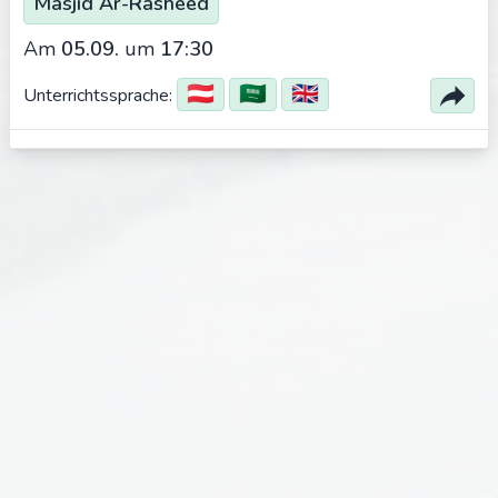
Masjid Ar-Rasheed
Am
05.09.
um
17:30
🇦🇹
🇸🇦
🇬🇧
Unterrichtssprache: